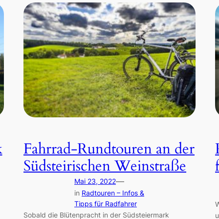
k
Fahrrad-Rundtouren an der
Südsteirischen Weinstraße
—
Mai 23, 2022
in
Radtouren – Infos &
Tipps für Radfahrer
W
Sobald die Blütenpracht in der Südsteiermark
u