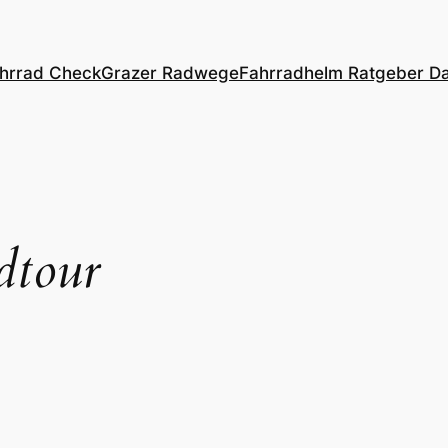
hrrad Check
Grazer Radwege
Fahrradhelm Ratgeber
Da
dtour