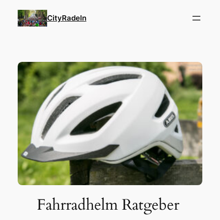
Zum
CityRadeln
Inhalt
springen
Fahrradhelm Ratgeber