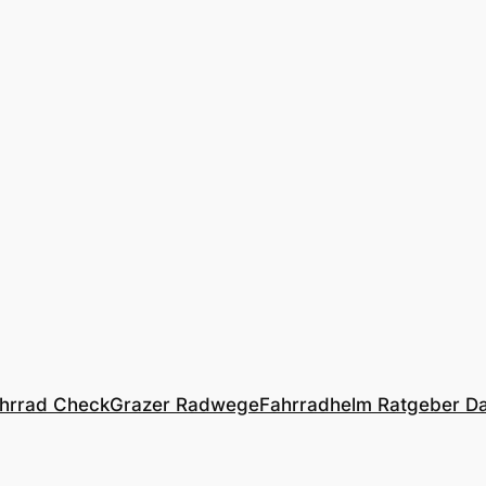
hrrad Check
Grazer Radwege
Fahrradhelm Ratgeber
Da