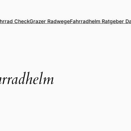
hrrad Check
Grazer Radwege
Fahrradhelm Ratgeber
Da
rradhelm