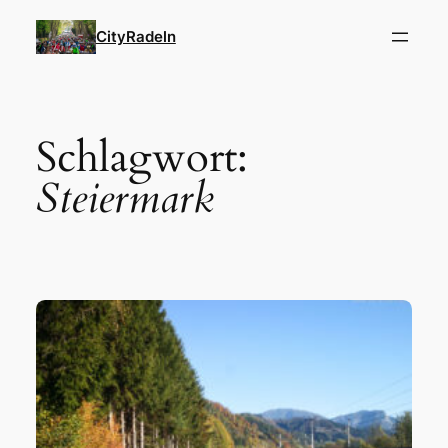
Zum
CityRadeln
Inhalt
springen
Schlagwort:
Steiermark